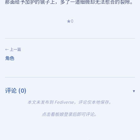
那面给予加护的镜子上，多了一道细微却无法愈合的裂隙。
★
0
← 上一篇
角色
评论 (
0
)
▾
本文未发布到 Fediverse，评论仅本地保存。
点击看板娘登录后即可评论。