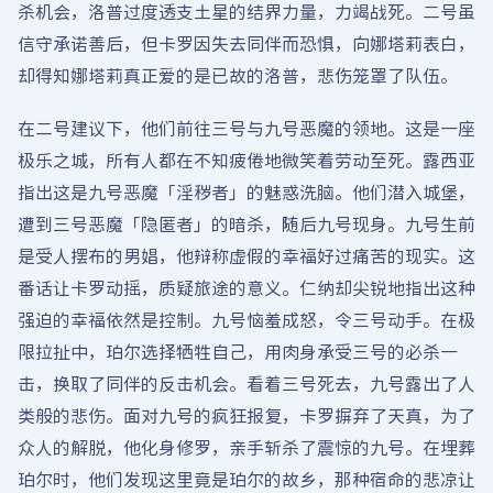
杀机会，洛普过度透支土星的结界力量，力竭战死。二号虽
信守承诺善后，但卡罗因失去同伴而恐惧，向娜塔莉表白，
却得知娜塔莉真正爱的是已故的洛普，悲伤笼罩了队伍。
在二号建议下，他们前往三号与九号恶魔的领地。这是一座
极乐之城，所有人都在不知疲倦地微笑着劳动至死。露西亚
指出这是九号恶魔「淫秽者」的魅惑洗脑。他们潜入城堡，
遭到三号恶魔「隐匿者」的暗杀，随后九号现身。九号生前
是受人摆布的男娼，他辩称虚假的幸福好过痛苦的现实。这
番话让卡罗动摇，质疑旅途的意义。仁纳却尖锐地指出这种
强迫的幸福依然是控制。九号恼羞成怒，令三号动手。在极
限拉扯中，珀尔选择牺牲自己，用肉身承受三号的必杀一
击，换取了同伴的反击机会。看着三号死去，九号露出了人
类般的悲伤。面对九号的疯狂报复，卡罗摒弃了天真，为了
众人的解脱，他化身修罗，亲手斩杀了震惊的九号。在埋葬
珀尔时，他们发现这里竟是珀尔的故乡，那种宿命的悲凉让