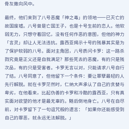
骨灰撒向风中。
最终，他们来到了八号恶魔「神之毒」的领地——已灭亡的
故国废墟。八号曾是亡国王子，也是十号生前的恋人。他软
弱无力，只想守着回忆，没有任何作恶的意图，但他的神力
「言灵」却让人无法违抗。露西亚揭示十号的残暴其实是为
了保护软弱的八号。面对主角团，八号质问卡罗：这一路杀
戮究竟是正义还是自我满足？那些死去的恶魔，有的只是残
次品，有的只是受害者。卡罗无言以对，只能请求八号自行
了结。八号同意了，但他留下一个条件：要让罪孽最轻的人
先行解脱。就在卡罗茫然时，仁纳大声承认了自己的贪婪与
卑劣，在他看来，比起伪善的卡罗和冷酷的露西亚，只有真
实面对欲望的他才是最无辜的。随后倒地身亡。八号在自尽
前，对卡罗留下了一句诅咒般的遗言：「如果你还能感受到
自己的罪恶，就永远无法解脱。」