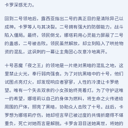
卡罗深感无力。
回到二号领地后，露西亚指出二号的真正目的是清除异己以
成神。卡罗等人与其决裂。二号拥有强大的防御能力，战斗
陷入僵局。最终，领民倒戈，娜塔莉用心灵能力屏蔽了二号
的蛊惑，二号被击败。领民虽然解放，却立刻陷入了哄抢物
资的混乱，这讽刺的一幕让主角团心灰意冷地离开。
十号恶魔「夜之王」的领地是一片绝对黑暗的混乱之地，这
里禁止火光，奉行弱肉强食。为了对抗黑暗中的十号，他们
试图点亮灯火，却发现响应者寥寥，人性的冷漠让卡罗绝
望。唯有一个失去双亲的小女孩始终亮着灯。为了守护这唯
一的希望，娜塔莉以自己的身体为燃料，将生命之火传递给
周围的尸体，照亮了黑暗，协助众人击败了十号。战后，卡
罗想为娜塔莉疗伤，她却坦言早已被过度的共情折磨得不堪
重负，死亡对她而言是解脱。卡罗含泪目送她离世，将她的