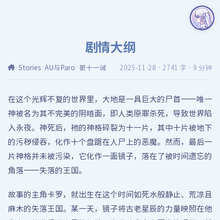
剧情大纲
Stories
AU与Paro
第十一诫
2025-11-28
·
2741 字
·
9 分钟
在这个光辉不复的世界里，大地是一具巨大的尸首——唯一
神被名为其不完美的阴暗面，即人类原罪杀死，导致世界陷
入永夜。神死后，祂的神格碎裂为十一片，其中十片被地下
的污秽侵吞，化作十个盘踞在人尸上的恶魔。然而，最后一
片神格并未被污染，它化作一面镜子，落在了被时间遗忘的
角落——失落的王国。
故事的主角卡罗，就出生在这个时间如死水般静止、荒凉且
麻木的失落王国。某一天，镜子将古老星辰的力量映照在他