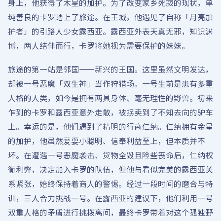
身上，他获得了木星的加护。为了改变家乡死寂的现状，单
纯善良的卡罗踏上了旅途。在王城，他遇见了自称「月亮加
护者」的引路人少女露西亚。露西亚外表天真无邪，知识渊
博，两人结伴而行，卡罗将她视为需要保护的妹妹。
旅途的第一站是邻国——新兴的王国。这里虽然文明发达，
却被一号恶魔「双生神」当作狩猎场。一号生前是患有多重
人格的人类，如今是拥有两具身体、毫无理性的野兽。初来
乍到的卡罗和露西亚意外走散，被拐卖到了不知去向的驴车
上。幸运的是，他们遇到了精明的行商仁纳。仁纳拥有金星
的加护，他虽然爱耍小聪明、信奉利益至上，但本质并不
坏。在遭遇一号恶魔袭击、货物全毁且险些丧命后，仁纳权
衡利弊，决定加入卡罗的队伍，但他与看似完美的露西亚关
系紧张，始终保持着商人的警惕。经过一段时间的磨合与特
训，三人合力挑战一号。在露西亚的建议下，他们利用一号
双重人格的矛盾进行挑拨离间，最终卡罗带着对这个孤独野