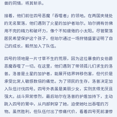
兽的同情，将其斩杀。
接着，他们前往四号恶魔「吞噬者」的领地。在两国夹缝处
的无名聚落，他们遇到了火星的加护者珀尔。珀尔拥有仿佛
用不完的精力和破坏力，像个不知疲倦的小太阳。尽管聚落
居民希望保护这个孩子，但珀尔通过一场狩猎盛宴证明了自
己的成长，毅然加入了队伍。
四号的领地是一片寸草不生的荒原，因为这位暴食的女伯爵
恶魔吞噬了一切。在这里，他们遇到了带领孤儿们求生的洛
普。洛普是土星的加护者，能展开结界转移伤害，但代价是
承受比常人敏感数倍的痛觉。为了领民的生存，洛普决定加
入队伍讨伐四号。四号外表虽是美丽少女，实则贪得无厌且
强大。战斗异常惨烈，最后珀尔在洛普的护盾加持下，主动
跳入四号的胃中，从内部刺穿了她，迫使她吐出吞噬的万
物。虽然胜利，但队伍付出了惨痛代价，看着四号死前凄惨