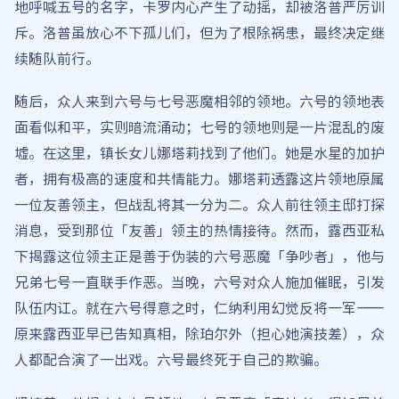
地呼喊五号的名字，卡罗内心产生了动摇，却被洛普严厉训
斥。洛普虽放心不下孤儿们，但为了根除祸患，最终决定继
续随队前行。
随后，众人来到六号与七号恶魔相邻的领地。六号的领地表
面看似和平，实则暗流涌动；七号的领地则是一片混乱的废
墟。在这里，镇长女儿娜塔莉找到了他们。她是水星的加护
者，拥有极高的速度和共情能力。娜塔莉透露这片领地原属
一位友善领主，但战乱将其一分为二。众人前往领主邸打探
消息，受到那位「友善」领主的热情接待。然而，露西亚私
下揭露这位领主正是善于伪装的六号恶魔「争吵者」，他与
兄弟七号一直联手作恶。当晚，六号对众人施加催眠，引发
队伍内讧。就在六号得意之时，仁纳利用幻觉反将一军——
原来露西亚早已告知真相，除珀尔外（担心她演技差），众
人都配合演了一出戏。六号最终死于自己的欺骗。