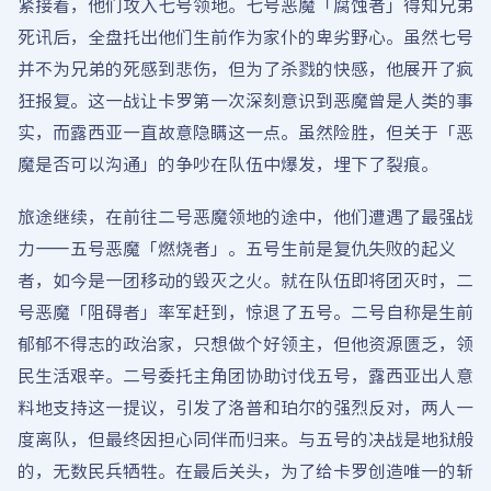
紧接着，他们攻入七号领地。七号恶魔「腐蚀者」得知兄弟
死讯后，全盘托出他们生前作为家仆的卑劣野心。虽然七号
并不为兄弟的死感到悲伤，但为了杀戮的快感，他展开了疯
狂报复。这一战让卡罗第一次深刻意识到恶魔曾是人类的事
实，而露西亚一直故意隐瞒这一点。虽然险胜，但关于「恶
魔是否可以沟通」的争吵在队伍中爆发，埋下了裂痕。
旅途继续，在前往二号恶魔领地的途中，他们遭遇了最强战
力——五号恶魔「燃烧者」。五号生前是复仇失败的起义
者，如今是一团移动的毁灭之火。就在队伍即将团灭时，二
号恶魔「阻碍者」率军赶到，惊退了五号。二号自称是生前
郁郁不得志的政治家，只想做个好领主，但他资源匮乏，领
民生活艰辛。二号委托主角团协助讨伐五号，露西亚出人意
料地支持这一提议，引发了洛普和珀尔的强烈反对，两人一
度离队，但最终因担心同伴而归来。与五号的决战是地狱般
的，无数民兵牺牲。在最后关头，为了给卡罗创造唯一的斩