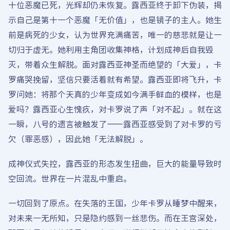
十位恶魔已死，光辉却仍未恢复。露西亚终于卸下伪装，揭
示自己是第十一个恶魔「无价值」，也是镜子的主人。她生
前是病死的少女，认为世界充满痛苦，唯一的慈悲就是让一
切归于虚无。她利用主角团收集神格，计划成神后自我毁
灭，带着众生解脱。面对露西亚神圣而绝望的「大爱」，卡
罗痛哭挽留，坚信只要活着就有希望。露西亚即将飞升，卡
罗问她：将那个天真的少年变成如今满手鲜血的模样，也是
爱吗？露西亚心生愧疚，对卡罗说了声「对不起」。就在这
一瞬，八号的遗言被触发了——露西亚感受到了对卡罗的亏
欠（罪恶感），因此她「无法解脱」。
成神仪式失控，露西亚的形态发生扭曲，巨大的能量导致时
空回流。世界在一片混乱中重启。
一切回到了原点。在失落的王国，少年卡罗从睡梦中醒来，
对未来一无所知，只是隐约感到一丝悲伤。而在王宫深处，