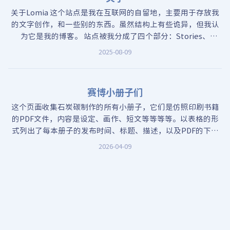
关于Lomia 这个站点是我在互联网的自留地，主要用于存放我
的文字创作，和一些别的东西。虽然结构上有些诡异，但我认
为它是我的博客。 站点被我分成了四个部分：Stories、
Technoloies、Lives、Others。其中，Stories被我用来存放
2025-08-09
我的oc创作，当成是维基一样使用。
赛博小册子们
这个页面收集石炭碳制作的所有小册子，它们是仿照印刷书籍
的PDF文件，内容是设定、画作、短文等等等等。以表格的形
式列出了每本册子的发布时间、标题、描述，以及PDF的下载
链接。
2026-04-09