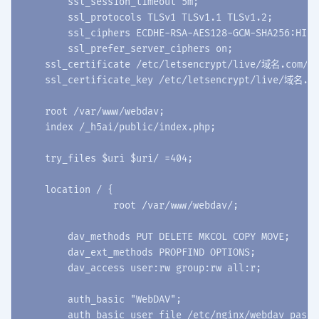
	ssl_session_timeout 5m;

	ssl_protocols TLSv1 TLSv1.1 TLSv1.2;

	ssl_ciphers ECDHE-RSA-AES128-GCM-SHA256:HIGH:!aNULL:!MD5:!RC4:!DHE;

	ssl_prefer_server_ciphers on;

    ssl_certificate /etc/letsencrypt/live/域名.com/fu
    ssl_certificate_key /etc/letsencrypt/live/域名.co
    root /var/www/webdav;

    index /_h5ai/public/index.php;

    try_files $uri $uri/ =404;

    location / {

		root /var/www/webdav/;

        dav_methods PUT DELETE MKCOL COPY MOVE;

        dav_ext_methods PROPFIND OPTIONS;

        dav_access user:rw group:rw all:r;

        auth_basic "WebDAV";

        auth_basic_user_file /etc/nginx/webdav_passwd