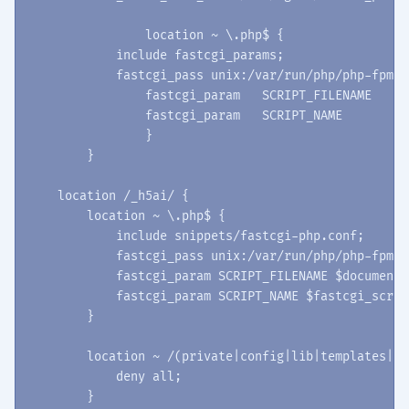
		location ~ \.php$ {

            include fastcgi_params;

            fastcgi_pass unix:/var/run/php/php-fpm.so
        	fastcgi_param   SCRIPT_FILENAME    $document_root$fastcgi_script_name;

    		fastcgi_param   SCRIPT_NAME        $fastcgi_script_name;

		}

	}

    location /_h5ai/ {

        location ~ \.php$ {

            include snippets/fastcgi-php.conf;

            fastcgi_pass unix:/var/run/php/php-fpm.so
            fastcgi_param SCRIPT_FILENAME $document_
            fastcgi_param SCRIPT_NAME $fastcgi_scrip
        }

        location ~ /(private|config|lib|templates|3r
            deny all;

        }
