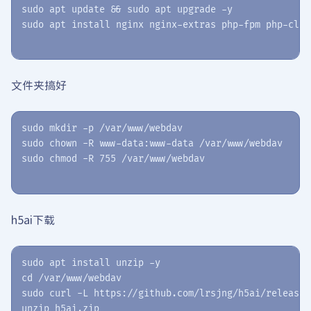
sudo apt update && sudo apt upgrade -y

文件夹搞好
sudo mkdir -p /var/www/webdav

sudo chown -R www-data:www-data /var/www/webdav

h5ai下载
sudo apt install unzip -y

cd /var/www/webdav

sudo curl -L https://github.com/lrsjng/h5ai/releases
unzip h5ai.zip
