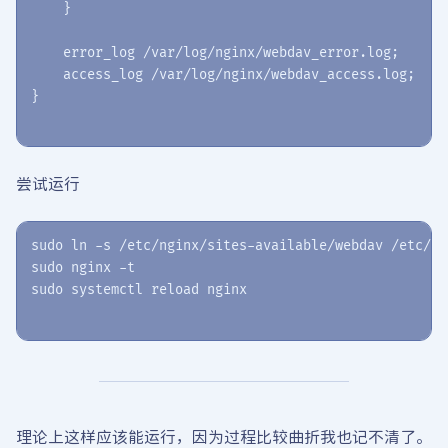
    }

    error_log /var/log/nginx/webdav_error.log;

    access_log /var/log/nginx/webdav_access.log;

尝试运行
sudo ln -s /etc/nginx/sites-available/webdav /etc/ng
sudo nginx -t

理论上这样应该能运行，因为过程比较曲折我也记不清了。