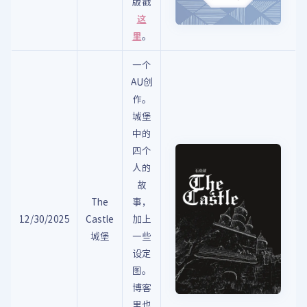
版戳
这
里
。
一个
AU创
作。
城堡
中的
四个
人的
故
The
事，
12/30/2025
Castle
加上
城堡
一些
设定
图。
博客
里也