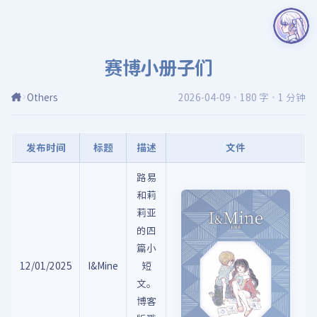
赛博小册子们
Others
2026-04-09
·
180 字
·
1 分钟
发布时间
标题
描述
文件
路易
和莉
莉亚
的四
篇小
12/01/2025
I&Mine
短
文。
博客