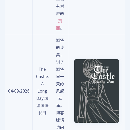
有对
应的
页
面
。
城堡
的续
集，
讲了
The
城堡
Castle:
里一
A
天的
04/09/2026
Long
风起
Day 城
云
堡漫漫
涌。
长日
博客
版请
访问