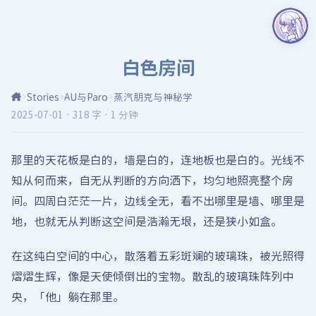
白色房间
Stories
AU与Paro
蒸汽朋克与神秘学
2025-07-01
·
318 字
·
1 分钟
那里的天花板是白的，墙是白的，连地板也是白的。光线不
知从何而来，自无从判断的方向洒下，均匀地照亮整个房
间。四周白茫茫一片，边线全无，看不出哪里是墙、哪里是
地，也就无从判断这空间是浩瀚无垠，还是狭小如盒。
在这纯白空间的中心，散落着五彩斑斓的玻璃珠，被光照得
熠熠生辉，像是天使倾倒出的宝物。散乱的玻璃珠阵列中
央，「他」躺在那里。