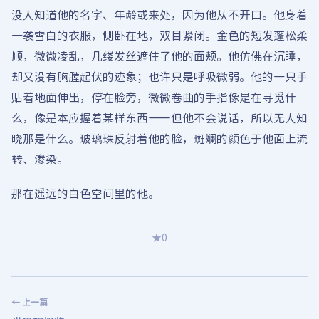
没人知道他的名字、年龄或来处，因为他从不开口。他身着
一袭雪白的衣服，侧卧在地，双目紧闭。金色的短发蓬松柔
顺，微微凌乱，几缕发丝遮住了他的面颊。他仿佛在沉睡，
却又没有胸膛起伏的迹象；也许只是呼吸微弱。他的一只手
贴着地面伸出，停在脸旁，微微卷曲的手指像是在寻觅什
么，像是本应握着某样东西——但他不会说话，所以无人知
晓那是什么。玻璃珠反射着他的脸，斑斓的颜色于他面上流
转、渗染。
那在遥远的白色空间里的他。
★
0
← 上一篇