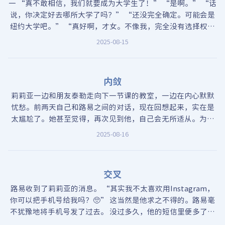
一 “真不敢相信，我们就要成为大学生了！” “是啊。” “话
说，你决定好去哪所大学了吗？” “还没完全确定。可能会是
纽约大学吧。” “真好啊，才女。不像我，完全没有选择权。
谁要我就去哪儿！” “说话真夸张。” “才没有呢，我们的高
2025-08-15
岭之花，莉莉亚·诺曼小姐。高中四年被那么多人追求，却一
次恋爱都没谈过。
内敛
莉莉亚一边和朋友泰勒走向下一节课的教室，一边在内心默默
忧愁。前两天自己和路易之间的对话，现在回想起来，实在是
太尴尬了。她甚至觉得，再次见到他，自己会无所适从。为了
避免不必要的尴尬，她这两天上楼都要踮着脚尖，生怕发出一
2025-08-16
点声响。她心里祈祷着，无论如何，希望不要在校园里撞见
他。 然而，事与愿违。
交叉
路易收到了莉莉亚的消息。 “其实我不太喜欢用Instagram，
你可以把手机号给我吗？🥺” 这当然是他求之不得的。路易毫
不犹豫地将手机号发了过去。 没过多久，他的短信里便多了一
条新消息：“嗨，这里是莉莉亚。” 路易靠在咖啡厅的沙发