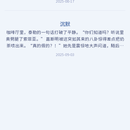
2025-08-17
上，脸上挂着淡淡的笑容。他原本想回复“今天晚上要不要来
我家？
沉默
咖啡厅里，泰勒的一句话打破了平静。“你们知道吗？听说里
奥劈腿了索菲亚。” 嘉斯明被这突如其来的八卦惊得差点把奶
茶喷出来。“真的假的？！”她先是震惊地大声问道，随后意
识到是在公共场合，又压低了声音，“那两个人的感情不是好
2025-09-03
得要命吗？前两天还在Instagram上发亲吻照呢。
Mastodon
Misskey
Quick Reply