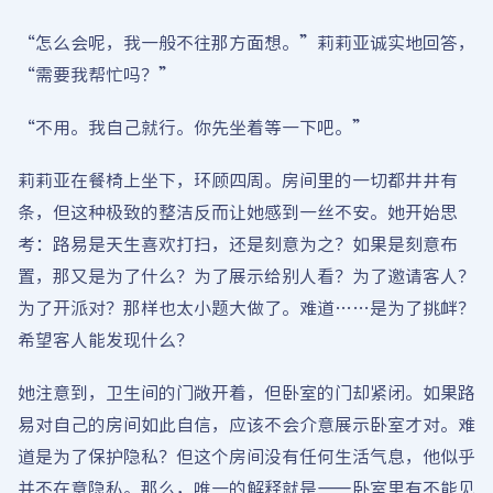
“怎么会呢，我一般不往那方面想。”莉莉亚诚实地回答，
“需要我帮忙吗？”
“不用。我自己就行。你先坐着等一下吧。”
莉莉亚在餐椅上坐下，环顾四周。房间里的一切都井井有
条，但这种极致的整洁反而让她感到一丝不安。她开始思
考：路易是天生喜欢打扫，还是刻意为之？如果是刻意布
置，那又是为了什么？为了展示给别人看？为了邀请客人？
为了开派对？那样也太小题大做了。难道……是为了挑衅？
希望客人能发现什么？
她注意到，卫生间的门敞开着，但卧室的门却紧闭。如果路
易对自己的房间如此自信，应该不会介意展示卧室才对。难
道是为了保护隐私？但这个房间没有任何生活气息，他似乎
并不在意隐私。那么，唯一的解释就是——卧室里有不能见