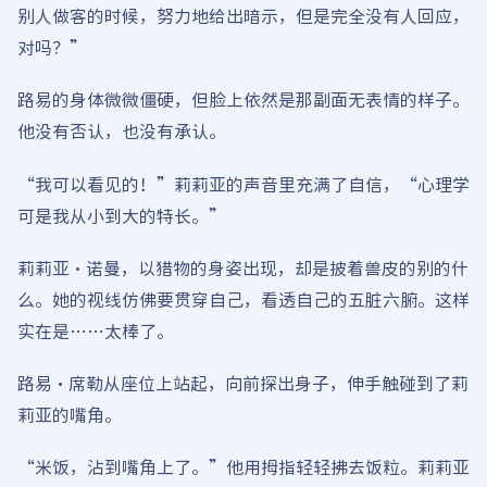
别人做客的时候，努力地给出暗示，但是完全没有人回应，
对吗？”
路易的身体微微僵硬，但脸上依然是那副面无表情的样子。
他没有否认，也没有承认。
“我可以看见的！”莉莉亚的声音里充满了自信，“心理学
可是我从小到大的特长。”
莉莉亚·诺曼，以猎物的身姿出现，却是披着兽皮的别的什
么。她的视线仿佛要贯穿自己，看透自己的五脏六腑。这样
实在是……太棒了。
路易·席勒从座位上站起，向前探出身子，伸手触碰到了莉
莉亚的嘴角。
“米饭，沾到嘴角上了。”他用拇指轻轻拂去饭粒。莉莉亚