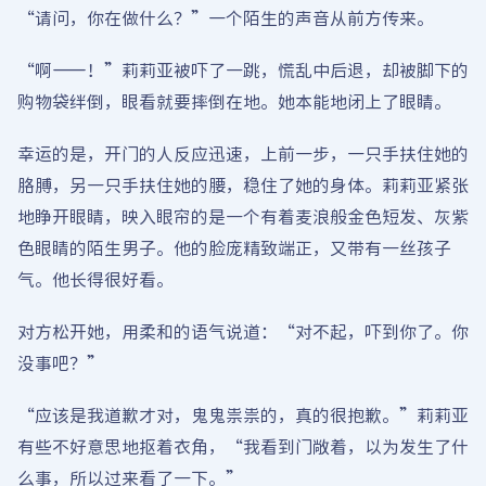
“请问，你在做什么？”一个陌生的声音从前方传来。
“啊——！”莉莉亚被吓了一跳，慌乱中后退，却被脚下的
购物袋绊倒，眼看就要摔倒在地。她本能地闭上了眼睛。
幸运的是，开门的人反应迅速，上前一步，一只手扶住她的
胳膊，另一只手扶住她的腰，稳住了她的身体。莉莉亚紧张
地睁开眼睛，映入眼帘的是一个有着麦浪般金色短发、灰紫
色眼睛的陌生男子。他的脸庞精致端正，又带有一丝孩子
气。他长得很好看。
对方松开她，用柔和的语气说道：“对不起，吓到你了。你
没事吧？”
“应该是我道歉才对，鬼鬼祟祟的，真的很抱歉。”莉莉亚
有些不好意思地抠着衣角，“我看到门敞着，以为发生了什
么事，所以过来看了一下。”