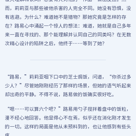
而，莉莉亚与那些被他杀害的人完全不同。她没有恐惧，没
有逃避。为什么？难道她不是猎物？那她究竟是怎样的存
在？路易心中涌起一个惊人的想法：难道，她就是自己多年
来一直在寻找的、那个能理解并认同自己的同类吗？在无数
次精心设计的陷阱之后，他终于……等到了她？
“路易，”莉莉亚咽下口中的芝士焗饭，问道，“你杀过多
少人？”尽管她刚刚经历了那样的场景，但她的语气听起来
却出奇的平静。不得不说，路易做的饭确实很好吃。
“嗯……可以算六个吧？”路易用勺子搅拌着盘中的饭粒，
漫不经心地回答。他显得心不在焉，似乎还在消化刚才发生
的一切。这样的局面是他从未预料到的，也让他感到有些头
疼。