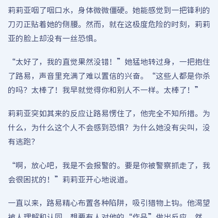
莉莉亚咽了咽口水，身体微微僵硬。她能感觉到一把锋利的
刀刃正贴着她的侧腰。然而，就在这极度危险的时刻，莉莉
亚的脸上却没有一丝恐惧。
“太好了，我的直觉果然没错！”她猛地转过身，一把抱住
了路易，声音里充满了难以置信的兴奋。“这些人都是你杀
的吗？太棒了！我早就觉得你和别人不一样。太棒了！”
莉莉亚突如其来的反应让路易愣住了，他完全不知所措。为
什么，为什么这个人不会感到恐惧？为什么她没有尖叫，没
有逃跑？
“啊，放心吧，我是不会报警的。要是你被警察抓走了，我
会很困扰的！”莉莉亚开心地说道。
一直以来，路易精心布置各种陷阱，吸引猎物上钩。他渴望
被人理解和认同，想要有人对他的“作品”做出反应。然