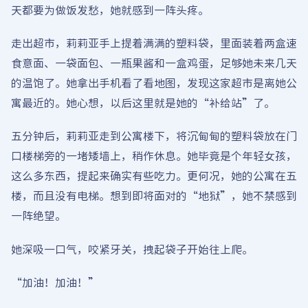
天都要为做饭发愁，她就感到一阵头疼。
走出超市，莉莉亚手上提着满满的塑料袋，里面装着两盒速
食意面、一袋面包、一瓶果酱和一盒鸡蛋，足够她未来几天
的温饱了。她拿出手机看了看地图，发现这家超市是离她公
寓最近的。她心想，以后这里就是她的“补给站”了。
五分钟后，莉莉亚走到公寓楼下，将沉甸甸的塑料袋放在门
口楼梯旁的一堵矮墙上，稍作休息。她毕竟是个年轻女孩，
这么多东西，提起来确实有些吃力。更何况，她的公寓在五
楼，而且没有电梯。想到即将面对的“地狱”，她不禁感到
一阵绝望。
她深吸一口气，咬紧牙关，拽起袋子开始往上爬。
“加油！加油！”