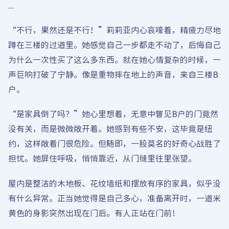
...
“不行，果然还是不行！”莉莉亚内心哀嚎着，精疲力尽地
蹲在三楼的过道里。她感觉自己一步都走不动了，后悔自己
为什么一次性买了这么多东西。就在她心情复杂的时候，一
声巨响打破了宁静。像是重物摔在地上的声音，来自三楼B
户。
“是家具倒了吗？”她心里想着，无意中瞥见B户的门竟然
没有关，而是微微敞开着。她感到有些不安，这毕竟是纽
约，这样敞着门很危险。但随即，一股莫名的好奇心战胜了
担忧。她屏住呼吸，悄悄靠近，从门缝里往里张望。
屋内是整洁的木地板、花纹墙纸和摆放有序的家具，似乎没
有什么异常。正当她觉得是自己多心，准备离开时，一道米
黄色的身影突然出现在门后。有人正站在门前！