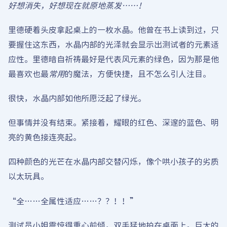
好想消失，好想现在就原地蒸发……！
里德硬着头皮拿起桌上的一枚水晶。他曾在书上读到过，只
要握住这东西，水晶内部的光泽就会显示出测试者的元素适
应性。里德暗自祈祷最好是代表风元素的绿色，因为那是他
最喜欢也最
常用
的魔法，方便快捷，且不怎么引人注目。
很快，水晶内部如他所愿泛起了绿光。
但事情并没有结束。紧接着，耀眼的红色、深邃的蓝色、明
亮的黄色接连亮起。
四种颜色的光芒在水晶内部交替闪烁，像个哄小孩子的劣质
以太玩具。
“全……全属性适应……？？！！”
测试员小姐震惊得重心前倾，双手猛地拍在桌面上。巨大的