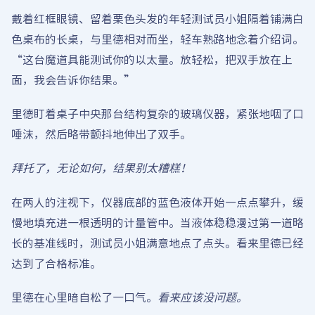
戴着红框眼镜、留着栗色头发的年轻测试员小姐隔着铺满白
色桌布的长桌，与里德相对而坐，轻车熟路地念着介绍词。
“这台魔道具能测试你的以太量。放轻松，把双手放在上
面，我会告诉你结果。”
里德盯着桌子中央那台结构复杂的玻璃仪器，紧张地咽了口
唾沫，然后略带颤抖地伸出了双手。
拜托了，无论如何，结果别太糟糕！
在两人的注视下，仪器底部的蓝色液体开始一点点攀升，缓
慢地填充进一根透明的计量管中。当液体稳稳漫过第一道略
长的基准线时，测试员小姐满意地点了点头。看来里德已经
达到了合格标准。
里德在心里暗自松了一口气。
看来应该没问题。