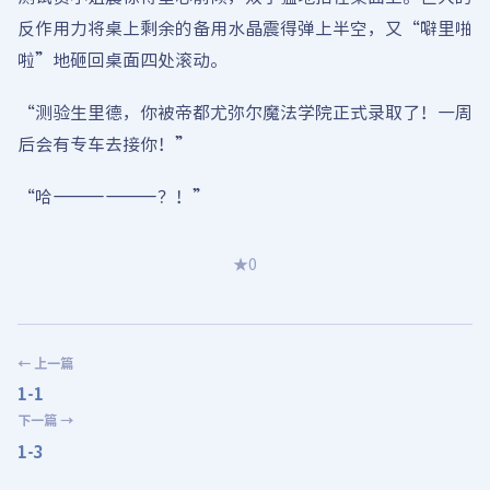
反作用力将桌上剩余的备用水晶震得弹上半空，又“噼里啪
啦”地砸回桌面四处滚动。
“测验生里德，你被帝都尤弥尔魔法学院正式录取了！一周
后会有专车去接你！”
“哈——————？！”
★
0
← 上一篇
1-1
下一篇 →
1-3