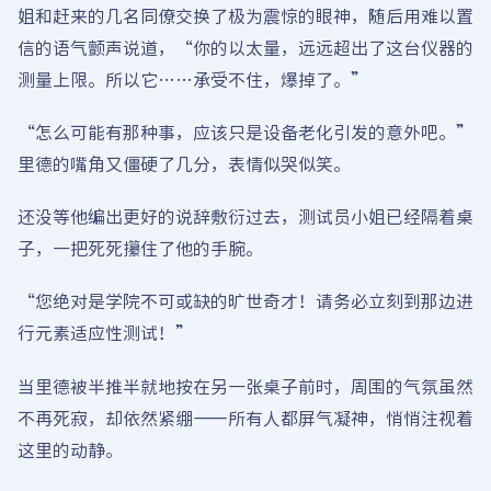
姐和赶来的几名同僚交换了极为震惊的眼神，随后用难以置
信的语气颤声说道，“你的以太量，远远超出了这台仪器的
测量上限。所以它……承受不住，爆掉了。”
“怎么可能有那种事，应该只是设备老化引发的意外吧。”
里德的嘴角又僵硬了几分，表情似哭似笑。
还没等他编出更好的说辞敷衍过去，测试员小姐已经隔着桌
子，一把死死攥住了他的手腕。
“您绝对是学院不可或缺的旷世奇才！请务必立刻到那边进
行元素适应性测试！”
当里德被半推半就地按在另一张桌子前时，周围的气氛虽然
不再死寂，却依然紧绷——所有人都屏气凝神，悄悄注视着
这里的动静。