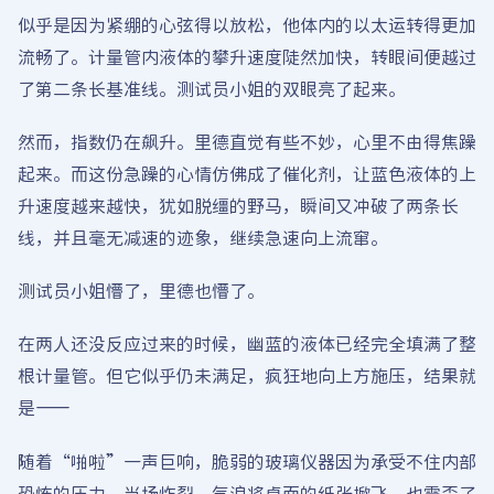
似乎是因为紧绷的心弦得以放松，他体内的以太运转得更加
流畅了。计量管内液体的攀升速度陡然加快，转眼间便越过
了第二条长基准线。测试员小姐的双眼亮了起来。
然而，指数仍在飙升。里德直觉有些不妙，心里不由得焦躁
起来。而这份急躁的心情仿佛成了催化剂，让蓝色液体的上
升速度越来越快，犹如脱缰的野马，瞬间又冲破了两条长
线，并且毫无减速的迹象，继续急速向上流窜。
测试员小姐懵了，里德也懵了。
在两人还没反应过来的时候，幽蓝的液体已经完全填满了整
根计量管。但它似乎仍未满足，疯狂地向上方施压，结果就
是——
随着“啪啦”一声巨响，脆弱的玻璃仪器因为承受不住内部
恐怖的压力，当场炸裂。气浪将桌面的纸张掀飞，也震歪了