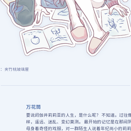
传：夹竹桃玻璃屋
万花筒
要说阏伽井莉莉亚的人生，是什么呢？ 不知道。过往
样，遥远、迷乱、变幻莫测。 最开始的记忆是在那间
母身着奇怪的戏服，对一群陌生人说着年纪尚小的莉