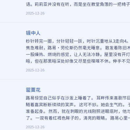
语。莉莉亚并没有在听，而是坐在教堂角落的一把椅
晃着双腿。
2025-12-26
镜中人
秒针转完一圈，分针轻轻一跃，时针沉重地从3走向4
焦急难耐，路易·劳伦斯仍然毫无睡意。 散发着陈旧
一股燥热、燃烧的感觉，让人无法冷静。屋里没有开
暗，但在那黑暗深处好像又尽是些喋喋不休。伸手不
传来另一个世界窸窸窣窣的交谈声。
2025-12-26
罂粟花
路易惊觉自己似乎在沙发上睡着了。 耳畔传来喜剧节
随着嘉宾断断续续的笑声。 这可不妙。她会生气的。 
准备起身。 然而，就在刺眼的光线刚照进眼底时，他
了。 一双有着红褐色眸子的，清亮的眼睛。 路易心里
颤抖了一下。 莉莉亚。
2025-12-26