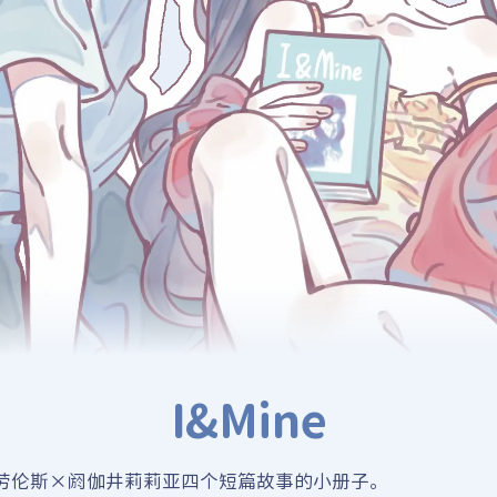
I&Mine
劳伦斯×阏伽井莉莉亚四个短篇故事的小册子。