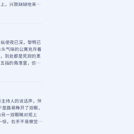
子上，兴致缺缺地来回
。纵使夜已深，黎明已
木头气味的公寓充斥着
灯，到处都是死寂的黑
见五指的角落里，仿佛
目主持人的说话声，伴
于是路易睁开了双眼，
与另一双眼睛对视上
一惊，右手不易察觉地