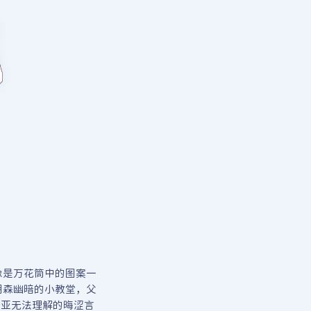
像是万花筒中的图案一
阴森幽暗的小教堂，父
莉亚无法理解的晦涩言